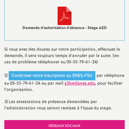
g
n
e
Demande d’autorisation d’absence - Stage AED
m
Si vous avez des doutes sur votre participation, effectuez la
e
demande, il sera toujours temps d’annuler par la suite. (en
cas de problème téléphoner au 05-55-79-61-24)
n
2)
Confirmez votre inscription au SNES-FSU
par téléphone
au 05-55-79-61-24 ou par mail
s3lim@snes.edu
, pour faciliter
t
l’organisation.
s
3) Les attestations de présence demandées par
l’administration vous seront remises à l’issue du stage.
d
RÉSEAUX SOCIAUX