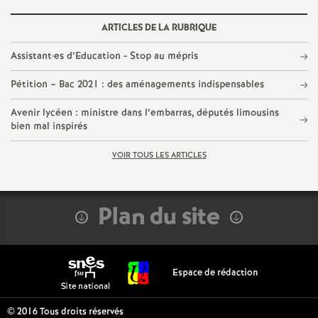
g
ARTICLES DE LA RUBRIQUE
r
Assistant
·
es d’Education - Stop au mépris
é
Pétition – Bac 2021 : des aménagements indispensables
Avenir lycéen : ministre dans l’embarras, députés limousins
O
bien mal inspirés
r
VOIR TOUS LES ARTICLES
l
Plan du site
é
a
Espace de rédaction
n
© 2016 Tous droits réservés