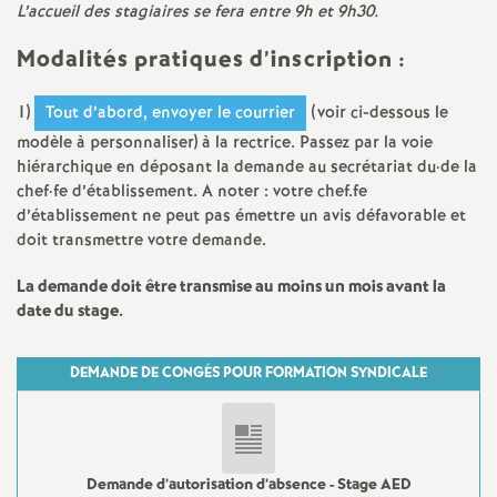
L’accueil des stagiaires se fera entre 9h et 9h30.
d
Modalités pratiques d’inscription :
e
1)
Tout d’abord, envoyer le courrier
(voir ci-dessous le
s
modèle à personnaliser) à la rectrice. Passez par la voie
hiérarchique en déposant la demande au secrétariat du
·
de la
chef
·
fe d’établissement. A noter : votre chef.fe
E
d’établissement ne peut pas émettre un avis défavorable et
doit transmettre votre demande.
n
La demande doit être transmise au moins un mois avant la
s
date du stage.
e
DEMANDE DE CONGÉS POUR FORMATION SYNDICALE
i
Demande d’autorisation d’absence - Stage AED