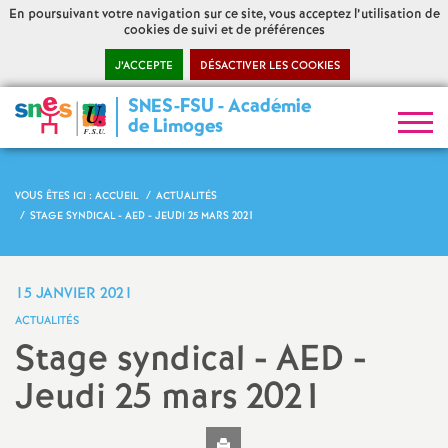
En poursuivant votre navigation sur ce site, vous acceptez l’utilisation de
cookies de suivi et de préférences
J’ACCEPTE
DÉSACTIVER LES COOKIES
SNES-FSU - Académie
S
de Limoges
y
VOUS ÊTES ICI :
ACCUEIL
ACTUALITÉS
n
STAGE SYNDICAL - AED - JEUDI 25 MARS 2021
d
15 JANVIER 2021
i
ACTUALITÉS
Stage syndical - AED -
c
Jeudi 25 mars 2021
a
Imprimer