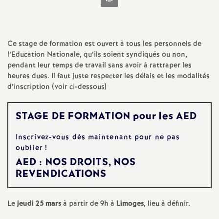
l'article
t
N
Ce stage de formation est ouvert à tous les personnels de
l’Education Nationale, qu’ils soient syndiqués ou non,
a
pendant leur temps de travail sans avoir à rattraper les
heures dues. Il faut juste respecter les délais et les modalités
t
d’inscription (voir ci-dessous)
i
STAGE DE FORMATION pour les AED
o
Inscrivez-vous dès maintenant pour ne pas
oublier
!
n
AED : NOS DROITS, NOS
REVENDICATIONS
a
Le
jeudi 25 mars
à partir de 9h à
Limoges
, lieu à définir.
l