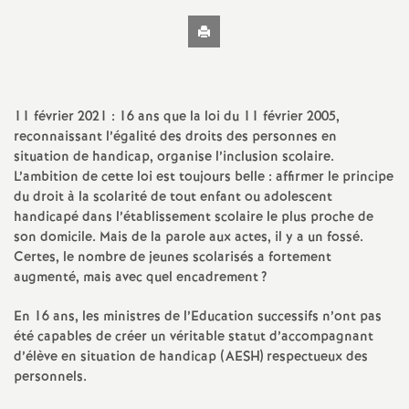
t
Imprimer
l'article
N
a
11 février 2021 : 16 ans que la loi du 11 février 2005,
reconnaissant l’égalité des droits des personnes en
t
situation de handicap, organise l’inclusion scolaire.
L’ambition de cette loi est toujours belle : affirmer le principe
du droit à la scolarité de tout enfant ou adolescent
i
handicapé dans l’établissement scolaire le plus proche de
son domicile. Mais de la parole aux actes, il y a un fossé.
o
Certes, le nombre de jeunes scolarisés a fortement
augmenté, mais avec quel encadrement
?
n
En 16 ans, les ministres de l’Education successifs n’ont pas
été capables de créer un véritable statut d’accompagnant
a
d’élève en situation de handicap (AESH) respectueux des
personnels.
l