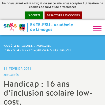
En poursuivant votre navigation sur ce site, vous acceptez l’utilisation de
cookies de suivi et de préférences
J’ACCEPTE
DÉSACTIVER LES COOKIES
SNES-FSU - Académie
S
de Limoges
y
VOUS ÊTES ICI :
ACCUEIL
ACTUALITÉS
n
HANDICAP : 16 ANS D’INCLUSION SCOLAIRE LOW-COST.
d
11 FÉVRIER 2021
i
ACTUALITÉS
Handicap : 16 ans
c
d’inclusion scolaire low-
a
cost.