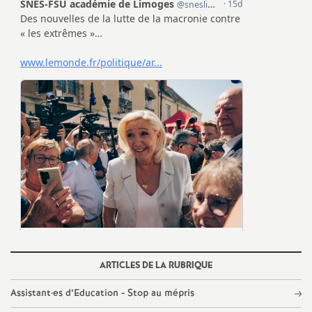
e
S
e
c
o
n
d
d
ARTICLES DE LA RUBRIQUE
e
Assistant
·
es d’Education - Stop au mépris