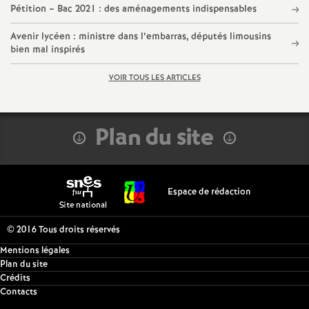
g
Pétition – Bac 2021 : des aménagements indispensables
Avenir lycéen : ministre dans l’embarras, députés limousins
r
bien mal inspirés
é
VOIR TOUS LES ARTICLES
O
Plan du site
r
l
Espace de rédaction
é
© 2016 Tous droits réservés
a
Mentions légales
Plan du site
Crédits
n
Contacts