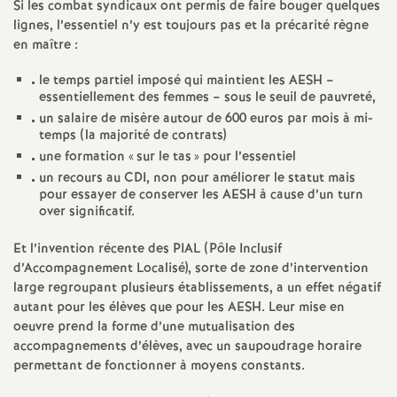
Si les combat syndicaux ont permis de faire bouger quelques
d
lignes, l’essentiel n’y est toujours pas et la précarité règne
en maître :
e
le temps partiel imposé qui maintient les AESH –
essentiellement des femmes – sous le seuil de pauvreté,
s
un salaire de misère autour de 600 euros par mois à mi-
temps (la majorité de contrats)
une formation «
sur le tas
» pour l’essentiel
E
un recours au CDI, non pour améliorer le statut mais
pour essayer de conserver les AESH à cause d’un turn
n
over significatif.
s
Et l’invention récente des PIAL (Pôle Inclusif
d’Accompagnement Localisé), sorte de zone d’intervention
large regroupant plusieurs établissements, a un effet négatif
e
autant pour les élèves que pour les AESH. Leur mise en
oeuvre prend la forme d’une mutualisation des
i
accompagnements d’élèves, avec un saupoudrage horaire
permettant de fonctionner à moyens constants.