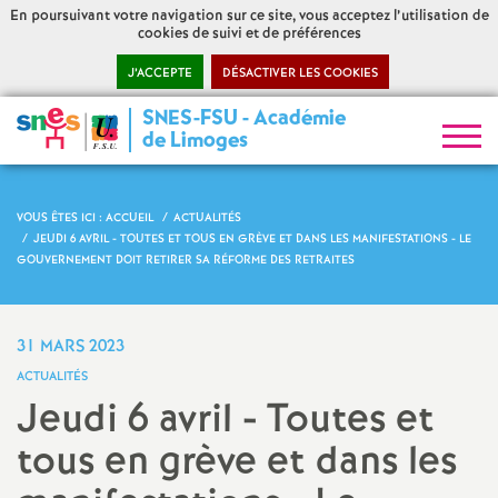
En poursuivant votre navigation sur ce site, vous acceptez l’utilisation de
cookies de suivi et de préférences
J’ACCEPTE
DÉSACTIVER LES COOKIES
SNES-FSU - Académie
S
de Limoges
y
VOUS ÊTES ICI :
ACCUEIL
ACTUALITÉS
n
JEUDI 6 AVRIL - TOUTES ET TOUS EN GRÈVE ET DANS LES MANIFESTATIONS - LE
GOUVERNEMENT DOIT RETIRER SA RÉFORME DES RETRAITES
d
i
31 MARS 2023
ACTUALITÉS
c
Jeudi 6 avril - Toutes et
tous en grève et dans les
a