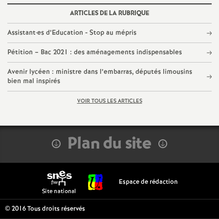
s
ARTICLES DE LA RUBRIQUE
Assistant
·
es d’Education - Stop au mépris
T
Pétition – Bac 2021 : des aménagements indispensables
o
Avenir lycéen : ministre dans l’embarras, députés limousins
bien mal inspirés
u
VOIR TOUS LES ARTICLES
r
s
Plan du site
Espace de rédaction
© 2016 Tous droits réservés