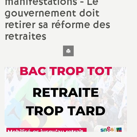
manifestations - Le
t
gouvernement doit
N
retirer sa réforme des
retraites
a
Imprimer
t
l'article
i
o
n
a
l