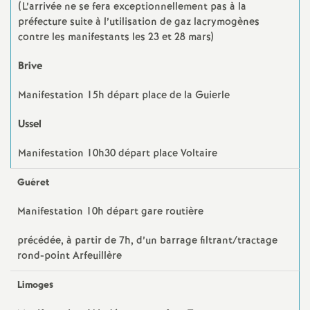
g
(L’arrivée ne se fera exceptionnellement pas à la
préfecture suite à l’utilisation de gaz lacrymogènes
n
contre les manifestants les 23 et 28 mars)
e
Brive
Manifestation 15h départ place de la Guierle
m
Ussel
e
Manifestation 10h30 départ place Voltaire
n
Guéret
t
Manifestation 10h départ gare routière
s
précédée, à partir de 7h, d’un barrage filtrant/tractage
rond-point Arfeuillère
d
Limoges