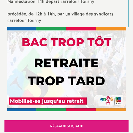
e
Manifestation 14h départ carrefour Tourny
S
précédée, de 12h à 14h, par un village des syndicats
carrefour Tourny
e
c
o
n
d
d
e
RÉSEAUX SOCIAUX