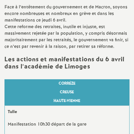
Face à l’entêtement du gouvernement et de Macron, soyons
d
encore nombreuses et nombreux en grève et dans les
manifestations ce jeudi 6 avril.
e
Cette reforme des retraites, inutile et injuste, est
massivement rejetée par la population, y compris désormais
s
majoritairement par les retraités, le gouvernement va finir, si
ce n’est par revenir à la raison, par retirer sa réforme.
E
Les actions et manifestations du 6 avril
dans l’académie de Limoges
n
s
CORRÈZE
CREUSE
e
HAUTE-VIENNE
Tulle
i
Manifestation 10h30 départ de la gare