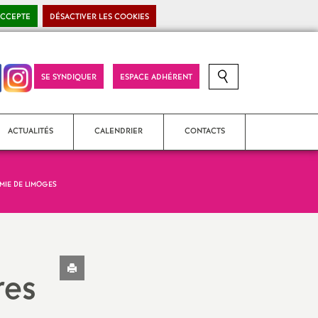
ACCEPTE
DÉSACTIVER LES COOKIES
SE SYNDIQUER
ESPACE ADHÉRENT
RECHERCHE SUR LE SITE
ACTUALITÉS
CALENDRIER
CONTACTS
ÉMIE DE LIMOGES
SNES-FSU National (S4)
Section académique (S3)
Imprimer
SNES-FSU Corrèze (S2)
res
l'article
SNES-FSU Creuse (S2)