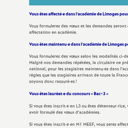
Vous êtes affecté
·
e dans l’académie de Limoges pour
Vous formulerez des vœux et les demandes seront cl
affectation en académie.
Vous êtes maintenu
·
e dans l’académie de Limoges po
Vous formulerez des vœux selon les modalités ci-d
Malgré nos demandes répétées, la circulaire ne pr
national, pour les stagiaires maintenu
·
es dans l’ac
règles que les stagiaires arrivant de toute la Fran
soyons donc rassuré
·
es
!
Vous êtes lauréat
·
e du concours «
Bac+3
»
Si vous êtes inscrit
·
e en L3 ou êtes détenteur
·
rice,
avoir formulé des vœux d’académies.
Si vous êtes inscrit
·
e en M1 MEEF, vous serez affec