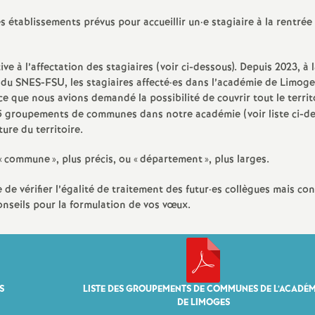
d
s établissements prévus pour accueillir un
·
e stagiaire à la rentrée
e
ve à l’affectation des stagiaires (voir ci-dessous). Depuis 2023, à 
s
du SNES-FSU, les stagiaires affecté
·
es dans l’académie de Limoge
ce que nous avions demandé la possibilité de couvrir tout le territ
E
 15 groupements de communes dans notre académie (voir liste ci-de
ure du territoire.
n
«
commune
», plus précis, ou «
département
», plus larges.
s
 de vérifier l’égalité de traitement des futur
·
es collègues mais con
onseils pour la formulation de vos vœux.
e
i
g
S
LISTE DES GROUPEMENTS DE COMMUNES DE L’ACADÉM
DE LIMOGES