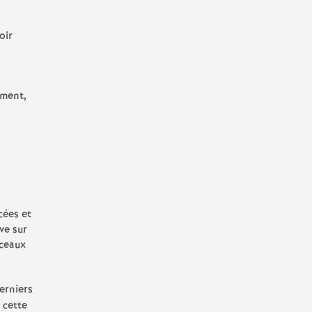
oir
ement,
cées et
ve sur
rceaux
derniers
 cette