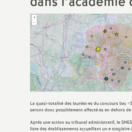
dans l’académie
Stages syndicaux
PEGC
Pétitions
Contractuels (Non-titulaires
Echos des établissements
enseignants, CPE, PsyEN)
AED
AESH
TZR
Stagiaires et Contractuels
Alternants
La quasi-totalité des lauréat
·
es du concours bac +5
Retraités
seront donc possiblement affecté
·
es en dehors de 
Après une action au tribunal administratif, le SNE
liste des établissements accueillant un
·
e stagiaire 