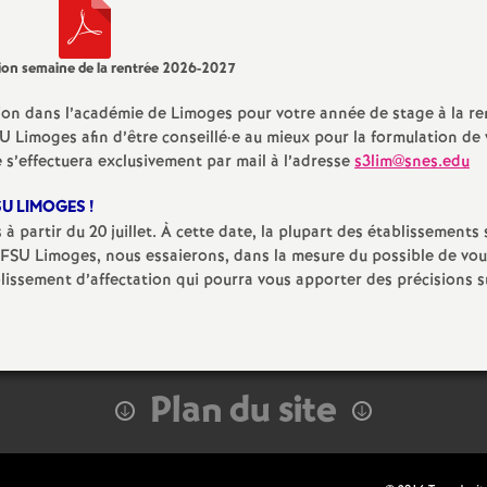
s
T
ion semaine de la rentrée 2026-2027
o
ion dans l’académie de Limoges pour votre année de stage à la re
 Limoges afin d’être conseillé
·
e au mieux pour la formulation de
e s’effectuera exclusivement par mail à l’adresse
u
s3lim@snes.edu
SU LIMOGES
!
r
 à partir du 20 juillet. À cette date, la plupart des établissements
FSU Limoges, nous essaierons, dans la mesure du possible de vou
s
blissement d’affectation qui pourra vous apporter des précisions s
Plan du site