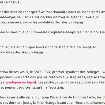
es ci-dessus.
S
z affecté
·
es en tant qu’élève-fonctionnaire dans un Inspe après av
démique peut toutefois décider de vous affecter en tant que
e
fonctionnaire, selon les modalités décrites ci-dessus.
c
té
·
e en tant que fonctionnaire stagiaire à temps plein en établiss
o
z affecté
·
e en tant que fonctionnaire stagiaire à mi-temps en
modalités décrites ci-dessus.
n
d
mulation de tes vœux, le SNES-FSU, premier syndicat des collèges, ly
sposition une carte des postes réservés aux stagiaires, elle se trou
d
(
se syndiquer en ligne
). Les postes, aussi appelés supports ou be
 et peuvent évoluer jusqu’à l’affectation.
e
démies mais elle est à jour pour l’académie de Limoges
! Avec les 
s ces derniers jours, la liste change beaucoup. Nous actualiserons