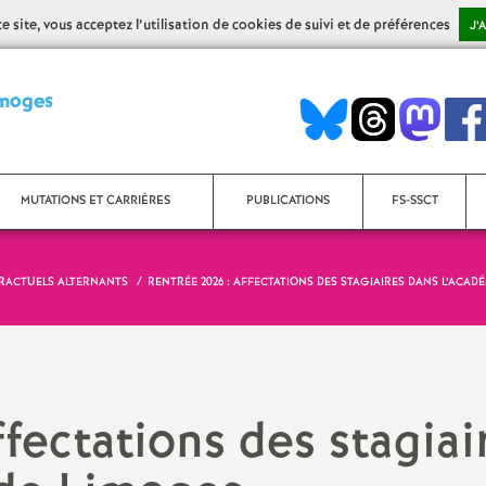
 site, vous acceptez l’utilisation de cookies de suivi et de préférences
J’
S
imoges
y
n
MUTATIONS ET CARRIÈRES
PUBLICATIONS
FS-SSCT
d
TRACTUELS ALTERNANTS
RENTRÉE 2026 : AFFECTATIONS DES STAGIAIRES DANS L’ACAD
Mouvement Inter
i
Bulletins académiques
Mouvement Intra
Bulletins AED-AESH
c
Rendez-vous de carrière
Bulletins Contractuels (Non-
fectations des stagiai
a
titulaires enseignants, CPE,
PsyEN)
Avancement d’échelon