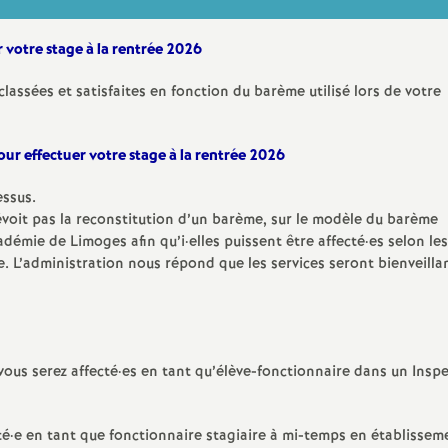
n
 votre stage à la rentrée 2026
e
assées et satisfaites en fonction du barème utilisé lors de votre
m
ur effectuer votre stage à la rentrée 2026
e
essus.
n
évoit pas la reconstitution d’un barème, sur le modèle du barème
adémie de Limoges afin qu’i
·
elles puissent être affecté
·
es selon l
ce. L’administration nous répond que les services seront bienveilla
t
s
d
 vous serez affecté
·
es en tant qu’élève-fonctionnaire dans un Insp
e
té
·
e en tant que fonctionnaire stagiaire à mi-temps en établissem