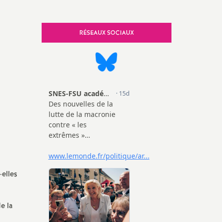
SNES-FSU Haute-Vienne (S2)
RÉSEAUX SOCIAUX
SNES-FSU Retraités
FSU Nationale
FSU Corrèze
FSU Creuse
FSU Haute-Vienne
·
elles
e la