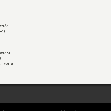
ntrée
 vos
 seront
s
ur votre