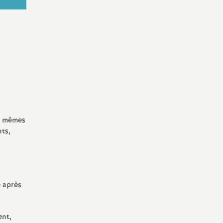
es mêmes
nts,
e après
ent,