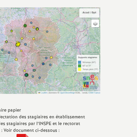
g
r
é
O
r
l
é
a
aire papier
ectation des stagiaires en établissement
n
des stagiaires par l’INSPE et le rectorat
: Voir document ci-dessous :