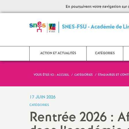
En poursuivant votre navigation sur ce
SNES-FSU - Académie de L
ACTION ET ACTUALITÉS
CATÉGORIES
VOUS ÊTES ICI :
ACCUEIL
CATÉGORIES
STAGIAIRES ET CON
Articles du Bulletin
Certifiés
académique
Agrégés
17 JUIN 2026
Manifestations
CATÉGORIES
CPE
Rentrée 2026 : Af
Interventions SNES
Psy-EN