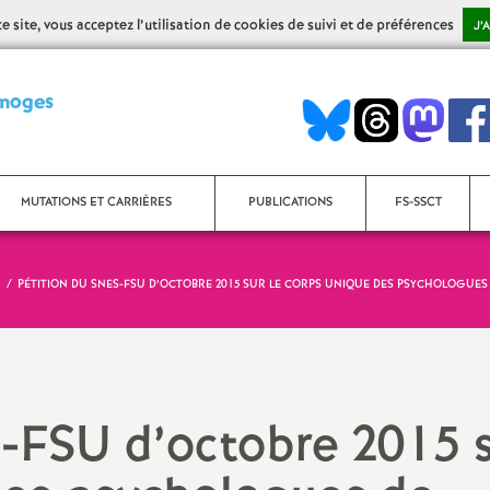
 site, vous acceptez l’utilisation de cookies de suivi et de préférences
J’
S
imoges
y
n
MUTATIONS ET CARRIÈRES
PUBLICATIONS
FS-SSCT
d
PÉTITION DU SNES-FSU D’OCTOBRE 2015 SUR LE CORPS UNIQUE DES PSYCHOLOGUES
Mouvement Inter
i
Bulletins académiques
Mouvement Intra
Bulletins AED-AESH
c
Rendez-vous de carrière
Bulletins Contractuels (Non-
-FSU d’octobre 2015 
a
titulaires enseignants, CPE,
PsyEN)
Avancement d’échelon