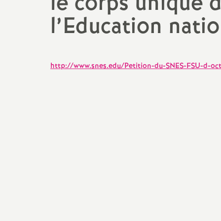
le corps unique 
Stages syndicaux
l’Education nati
PEGC
Pétitions
Contractuels (Non-titulaires
Echos des établissements
enseignants, CPE, PsyEN)
http://www.snes.edu/Petition-du-SNES-FSU-d-oct
AED
AESH
TZR
Stagiaires et Contractuels
Alternants
Retraités