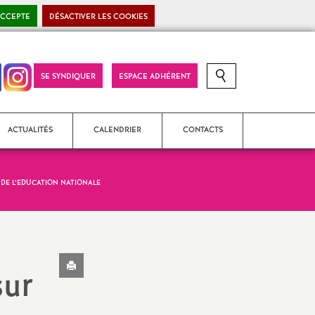
ACCEPTE
DÉSACTIVER LES COOKIES
SE SYNDIQUER
ESPACE ADHÉRENT
RECHERCHE SUR LE SITE
ACTUALITÉS
CALENDRIER
CONTACTS
 DE L’EDUCATION NATIONALE
SNES-FSU National (S4)
Section académique (S3)
Imprimer
SNES-FSU Corrèze (S2)
sur
l'article
SNES-FSU Creuse (S2)