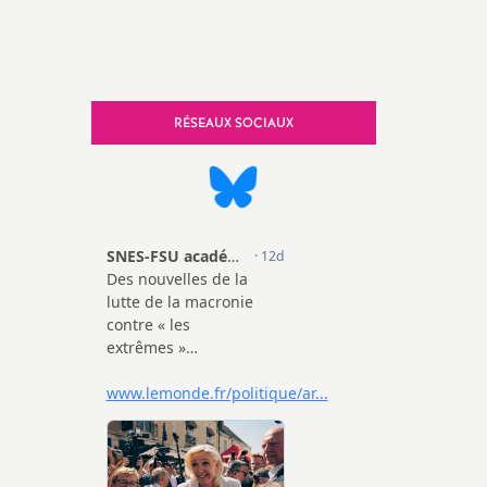
SNES-FSU Haute-Vienne (S2)
SNES-FSU Retraités
RÉSEAUX SOCIAUX
FSU Nationale
FSU Corrèze
FSU Creuse
FSU Haute-Vienne