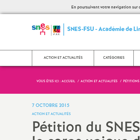
En poursuivant votre navigation sur ce
SNES-FSU - Académie de L
ACTION ET ACTUALITÉS
CATÉGORIES
VOUS ÊTES ICI :
ACCUEIL
ACTION ET ACTUALITÉS
PÉTITIONS
Articles du Bulletin
Certifiés
académique
Agrégés
7 OCTOBRE 2015
Manifestations
ACTION ET ACTUALITÉS
CPE
Pétition du SNES
Interventions SNES
Psy-EN