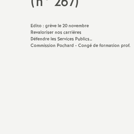
(n° 267)
Stages syndicaux
PEGC
Pétitions
Contractuels (Non-titulaires
Edito : grève le 20 novembre
Echos des établissements
enseignants, CPE, PsyEN)
Revaloriser nos carrières
Défendre les Services Publics…
AED
Commission Pochard - Congé de formation prof.
AESH
TZR
Stagiaires et Contractuels
Alternants
Retraités