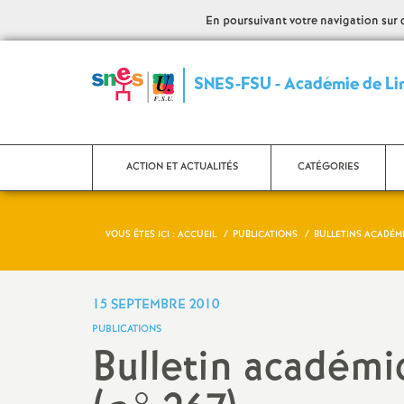
En poursuivant votre navigation sur ce
SNES-FSU - Académie de L
ACTION ET ACTUALITÉS
CATÉGORIES
VOUS ÊTES ICI :
ACCUEIL
PUBLICATIONS
BULLETINS ACADÉM
Articles du Bulletin
Certifiés
académique
Agrégés
15 SEPTEMBRE 2010
Manifestations
PUBLICATIONS
CPE
Bulletin académ
Interventions SNES
Psy-EN