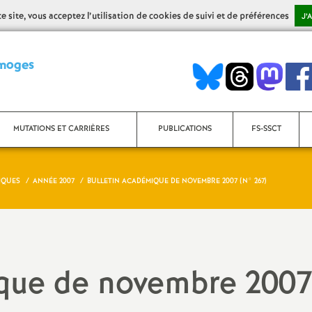
 site, vous acceptez l’utilisation de cookies de suivi et de préférences
J’
S
imoges
y
n
MUTATIONS ET CARRIÈRES
PUBLICATIONS
FS-SSCT
d
IQUES
ANNÉE 2007
BULLETIN ACADÉMIQUE DE NOVEMBRE 2007 (N° 267)
Mouvement Inter
i
Bulletins académiques
Mouvement Intra
Bulletins AED-AESH
c
Rendez-vous de carrière
Bulletins Contractuels (Non-
ique de novembre 200
a
titulaires enseignants, CPE,
PsyEN)
Avancement d’échelon