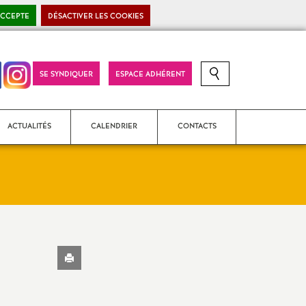
ACCEPTE
DÉSACTIVER LES COOKIES
SE SYNDIQUER
ESPACE ADHÉRENT
RECHERCHE SUR LE SITE
ACTUALITÉS
CALENDRIER
CONTACTS
SNES-FSU National (S4)
Section académique (S3)
Imprimer
SNES-FSU Corrèze (S2)
7
l'article
SNES-FSU Creuse (S2)