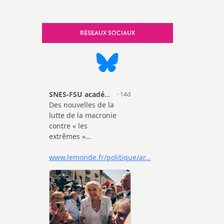
SNES-FSU Haute-Vienne (S2)
RÉSEAUX SOCIAUX
SNES-FSU Retraités
FSU Nationale
FSU Corrèze
FSU Creuse
FSU Haute-Vienne