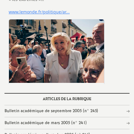
d
e
s
E
n
s
e
ARTICLES DE LA RUBRIQUE
Bulletin académique de septembre 2005 (n° 245)
i
Bulletin académique de mars 2005 (n° 241)