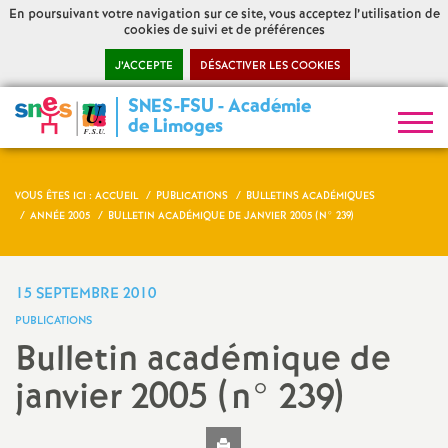
En poursuivant votre navigation sur ce site, vous acceptez l’utilisation de
cookies de suivi et de préférences
J’ACCEPTE
DÉSACTIVER LES COOKIES
SNES-FSU - Académie
S
de Limoges
y
VOUS ÊTES ICI :
ACCUEIL
PUBLICATIONS
BULLETINS ACADÉMIQUES
n
ANNÉE 2005
BULLETIN ACADÉMIQUE DE JANVIER 2005 (N° 239)
d
15 SEPTEMBRE 2010
i
PUBLICATIONS
Bulletin académique de
c
janvier 2005 (n° 239)
a
Imprimer