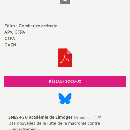
l'article
t
N
Edito : Combative attitude
APV, CTPA
a
CTPA
CAEN
t
i
o
RÉSEAUX SOCIAUX
n
a
l